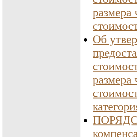
размера 
стоимос
Об утве
предоста
стоимост
размера 
стоимос
категор
ПОРЯДОК
компенса