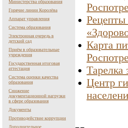
Министерства образования
Роспотре
Горячие линии Королёва
Рецепты 
Аппарат управления
Система образования
«Здоров
Электронная очередь в
детский сад
Карта пи
Приём в образовательные
Роспотре
учреждения
Государственная итоговая
Тарелка 
аттестация
Система оценки качества
Центр ги
образования
Снижение
населени
документационной нагрузки
в сфере образования
Документы
Противодействие коррупции
Дополнительное