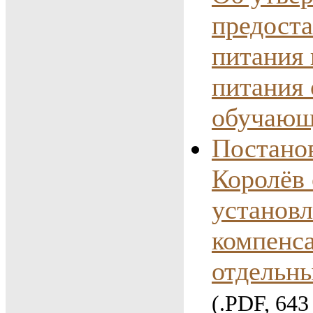
предоста
питания 
питания
обучающ
Постанов
Королёв
установл
компенс
отдельны
(.PDF, 643