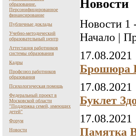
Новости
образование.
Персонифицированное
финансирование
Новости 1 -
Публичные доклады
Начало | Пр
Учебно-методический
образовательный центр
Аттестация работников
17.08.2021
системы образования
Кадры
Брошюра П
Профсоюз работников
образования
17.08.2021
Психологическая помощь
Федеральный проект в
Буклет Зд
Московской области
"Поддержка семей, имеющих
детей"
17.08.2021
Форум
Памятка В
Новости