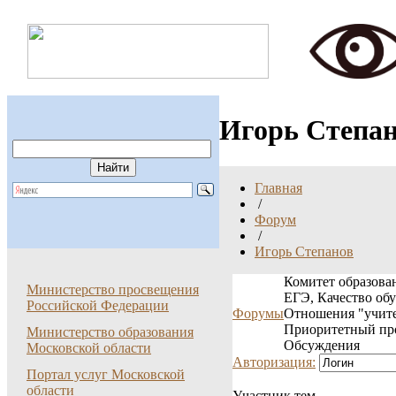
Игорь Степан
Главная
/
Форум
/
Игорь Степанов
Комитет образован
Министерство просвещения
ЕГЭ, Качество об
Российской Федерации
Форумы
Отношения "учите
Приоритетный пр
Министерство образования
Обсуждения
Московской области
Авторизация:
Портал услуг Московской
области
Участник тем