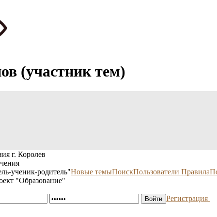
ов (участник тем)
ия г. Королев
учения
ль-ученик-родитель"
Новые темы
Поиск
Пользователи
Правила
П
оект "Образование"
Регистрация