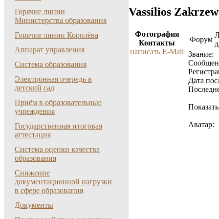
Vassilios Zakrzew
Горячие линии
Министерства образования
Фотография
Горячие линии Королёва
Форум
Контакты
д
Аппарат управления
написать E-Mail
Звание:
Cообщен
Система образования
Регистра
Электронная очередь в
Дата пос
детский сад
Последне
Приём в образовательные
Показать
учреждения
Аватар:
Государственная итоговая
аттестация
Система оценки качества
образования
Снижение
документационной нагрузки
в сфере образования
Документы