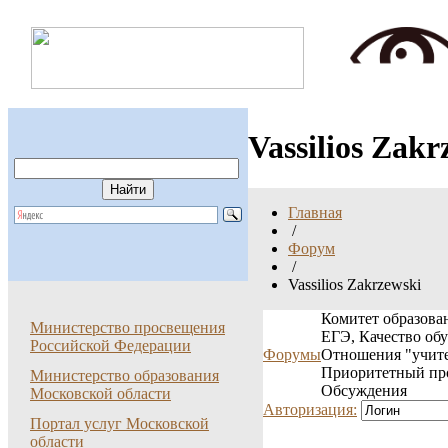
Vassilios Zakr
Главная
/
Форум
/
Vassilios Zakrzewski
Комитет образован
Министерство просвещения
ЕГЭ, Качество об
Российской Федерации
Форумы
Отношения "учите
Приоритетный пр
Министерство образования
Обсуждения
Московской области
Авторизация:
Портал услуг Московской
области