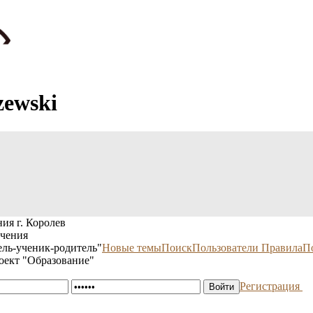
zewski
ия г. Королев
учения
ль-ученик-родитель"
Новые темы
Поиск
Пользователи
Правила
П
оект "Образование"
Регистрация