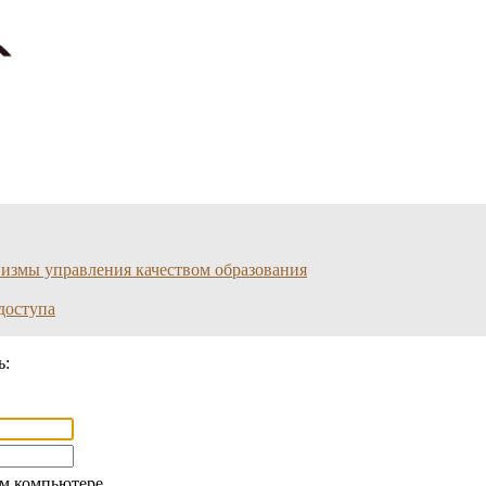
змы управления качеством образования
доступа
ь:
ом компьютере