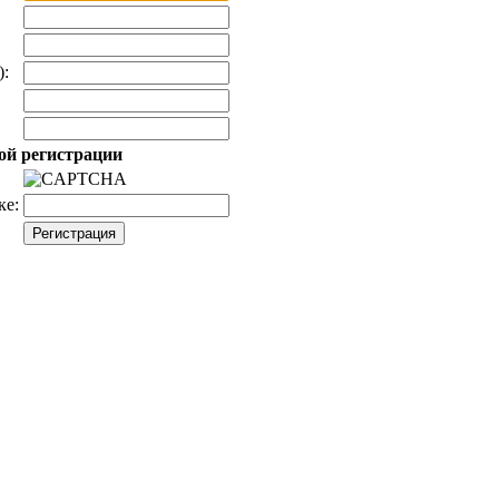
):
ой регистрации
ке: