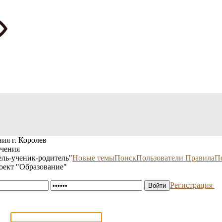
ия г. Королев
учения
ль-ученик-родитель"
Новые темы
Поиск
Пользователи
Правила
П
оект "Образование"
Регистрация