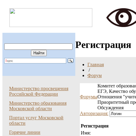
Регистрация
Главная
/
Форум
Комитет образован
Министерство просвещения
ЕГЭ, Качество об
Российской Федерации
Форумы
Отношения "учите
Приоритетный пр
Министерство образования
Обсуждения
Московской области
Авторизация:
Портал услуг Московской
области
Регистрация
Горячие линии
Имя: