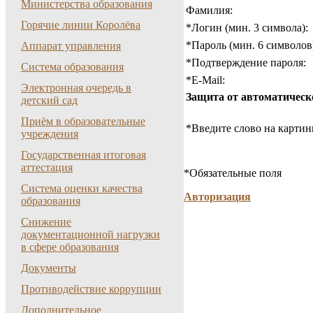
Министерства образования
Фамилия:
Горячие линии Королёва
*
Логин (мин. 3 символа):
*
Пароль (мин. 6 символов
Аппарат управления
*
Подтверждение пароля:
Система образования
*
E-Mail:
Электронная очередь в
Защита от автоматическ
детский сад
Приём в образовательные
*
Введите слово на картин
учреждения
Государственная итоговая
аттестация
*
Обязательные поля
Система оценки качества
Авторизация
образования
Снижение
документационной нагрузки
в сфере образования
Документы
Противодействие коррупции
Дополнительное