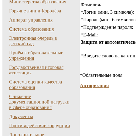
Министерства образования
Фамилия:
Горячие линии Королёва
*
Логин (мин. 3 символа):
*
Пароль (мин. 6 символов
Аппарат управления
*
Подтверждение пароля:
Система образования
*
E-Mail:
Электронная очередь в
Защита от автоматическ
детский сад
Приём в образовательные
*
Введите слово на картин
учреждения
Государственная итоговая
аттестация
*
Обязательные поля
Система оценки качества
Авторизация
образования
Снижение
документационной нагрузки
в сфере образования
Документы
Противодействие коррупции
Дополнительное