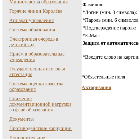
Министерства образования
Фамилия:
Горячие линии Королёва
*
Логин (мин. 3 символа):
*
Пароль (мин. 6 символов
Аппарат управления
*
Подтверждение пароля:
Система образования
*
E-Mail:
Электронная очередь в
Защита от автоматическ
детский сад
Приём в образовательные
*
Введите слово на картин
учреждения
Государственная итоговая
аттестация
*
Обязательные поля
Система оценки качества
Авторизация
образования
Снижение
документационной нагрузки
в сфере образования
Документы
Противодействие коррупции
Дополнительное