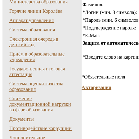
Министерства образования
Фамилия:
Горячие линии Королёва
*
Логин (мин. 3 символа):
*
Пароль (мин. 6 символов
Аппарат управления
*
Подтверждение пароля:
Система образования
*
E-Mail:
Электронная очередь в
Защита от автоматическ
детский сад
Приём в образовательные
*
Введите слово на картин
учреждения
Государственная итоговая
аттестация
*
Обязательные поля
Система оценки качества
Авторизация
образования
Снижение
документационной нагрузки
в сфере образования
Документы
Противодействие коррупции
Дополнительное