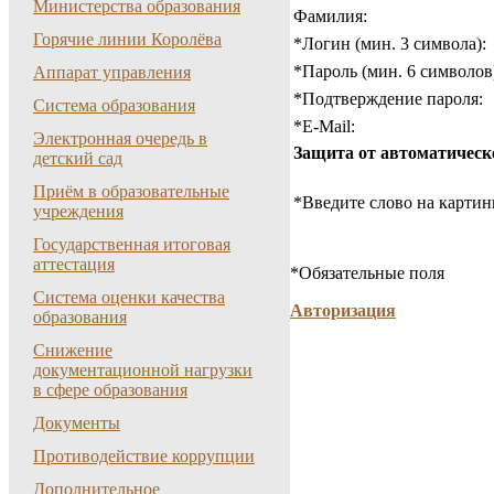
Министерства образования
Фамилия:
Горячие линии Королёва
*
Логин (мин. 3 символа):
*
Пароль (мин. 6 символов
Аппарат управления
*
Подтверждение пароля:
Система образования
*
E-Mail:
Электронная очередь в
Защита от автоматическ
детский сад
Приём в образовательные
*
Введите слово на картин
учреждения
Государственная итоговая
аттестация
*
Обязательные поля
Система оценки качества
Авторизация
образования
Снижение
документационной нагрузки
в сфере образования
Документы
Противодействие коррупции
Дополнительное