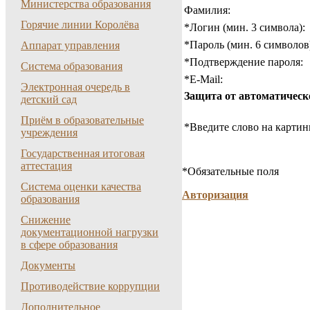
Министерства образования
Фамилия:
Горячие линии Королёва
*
Логин (мин. 3 символа):
*
Пароль (мин. 6 символов
Аппарат управления
*
Подтверждение пароля:
Система образования
*
E-Mail:
Электронная очередь в
Защита от автоматическ
детский сад
Приём в образовательные
*
Введите слово на картин
учреждения
Государственная итоговая
аттестация
*
Обязательные поля
Система оценки качества
Авторизация
образования
Снижение
документационной нагрузки
в сфере образования
Документы
Противодействие коррупции
Дополнительное