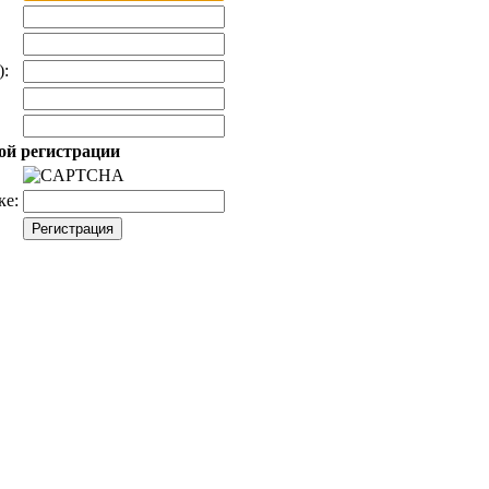
):
ой регистрации
ке: