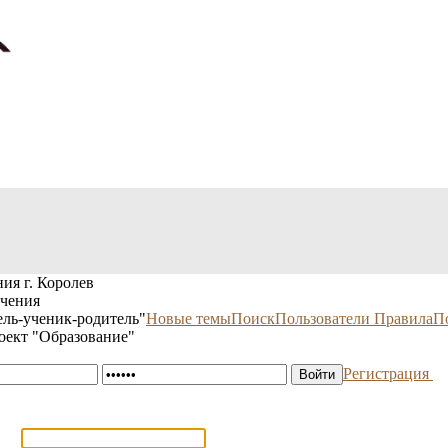
ия г. Королев
учения
ль-ученик-родитель"
Новые темы
Поиск
Пользователи
Правила
П
оект "Образование"
Регистрация