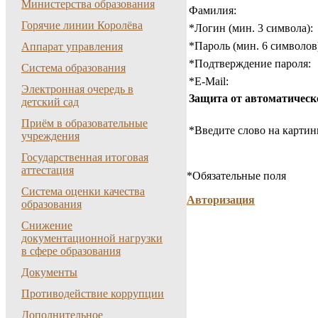
Министерства образования
Фамилия:
Горячие линии Королёва
*
Логин (мин. 3 символа):
*
Пароль (мин. 6 символов
Аппарат управления
*
Подтверждение пароля:
Система образования
*
E-Mail:
Электронная очередь в
Защита от автоматическ
детский сад
Приём в образовательные
*
Введите слово на картин
учреждения
Государственная итоговая
аттестация
*
Обязательные поля
Система оценки качества
Авторизация
образования
Снижение
документационной нагрузки
в сфере образования
Документы
Противодействие коррупции
Дополнительное