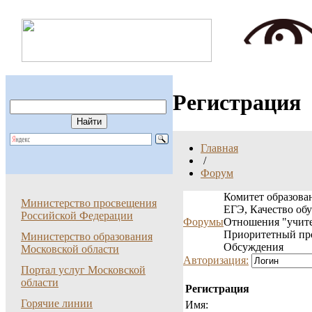
Регистрация
Главная
/
Форум
Комитет образован
Министерство просвещения
ЕГЭ, Качество об
Российской Федерации
Форумы
Отношения "учите
Приоритетный пр
Министерство образования
Обсуждения
Московской области
Авторизация:
Портал услуг Московской
области
Регистрация
Горячие линии
Имя: