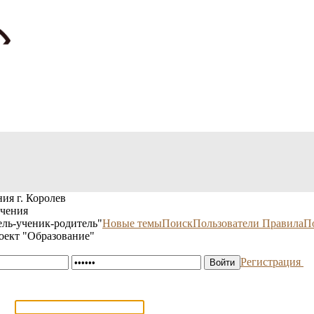
ия г. Королев
учения
ль-ученик-родитель"
Новые темы
Поиск
Пользователи
Правила
П
оект "Образование"
Регистрация