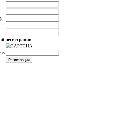
):
ой регистрации
ке: