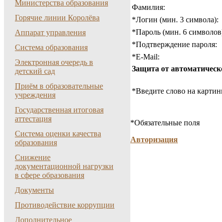
Министерства образования
Фамилия:
Горячие линии Королёва
*
Логин (мин. 3 символа):
*
Пароль (мин. 6 символов
Аппарат управления
*
Подтверждение пароля:
Система образования
*
E-Mail:
Электронная очередь в
Защита от автоматическ
детский сад
Приём в образовательные
*
Введите слово на картин
учреждения
Государственная итоговая
аттестация
*
Обязательные поля
Система оценки качества
Авторизация
образования
Снижение
документационной нагрузки
в сфере образования
Документы
Противодействие коррупции
Дополнительное