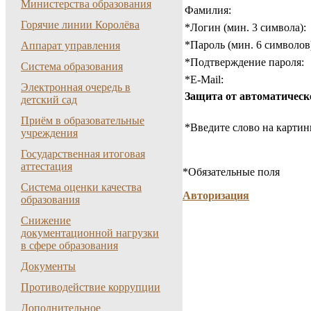
Министерства образования
Фамилия:
Горячие линии Королёва
*
Логин (мин. 3 символа):
*
Пароль (мин. 6 символов
Аппарат управления
*
Подтверждение пароля:
Система образования
*
E-Mail:
Электронная очередь в
Защита от автоматическ
детский сад
Приём в образовательные
*
Введите слово на картин
учреждения
Государственная итоговая
аттестация
*
Обязательные поля
Система оценки качества
Авторизация
образования
Снижение
документационной нагрузки
в сфере образования
Документы
Противодействие коррупции
Дополнительное