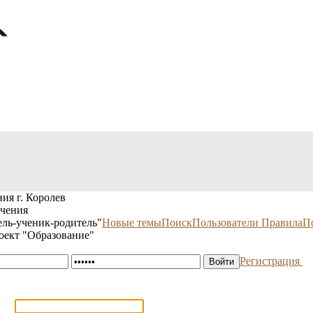
ия г. Королев
учения
ль-ученик-родитель"
Новые темы
Поиск
Пользователи
Правила
П
оект "Образование"
Регистрация