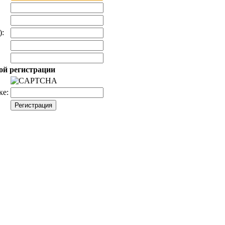
):
ой регистрации
ке: