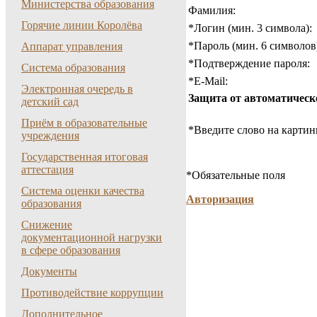
Министерства образования
Фамилия:
Горячие линии Королёва
*
Логин (мин. 3 символа):
*
Пароль (мин. 6 символов
Аппарат управления
*
Подтверждение пароля:
Система образования
*
E-Mail:
Электронная очередь в
Защита от автоматическ
детский сад
Приём в образовательные
*
Введите слово на картин
учреждения
Государственная итоговая
аттестация
*
Обязательные поля
Система оценки качества
Авторизация
образования
Снижение
документационной нагрузки
в сфере образования
Документы
Противодействие коррупции
Дополнительное