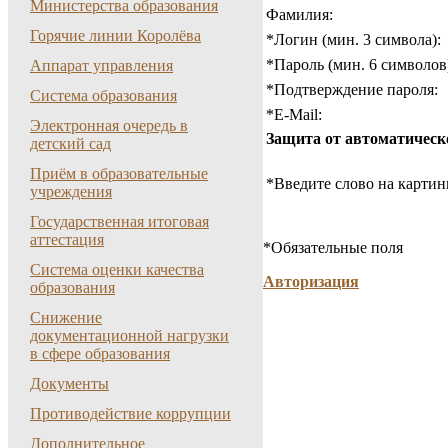
Министерства образования
Фамилия:
Горячие линии Королёва
*
Логин (мин. 3 символа):
*
Пароль (мин. 6 символов
Аппарат управления
*
Подтверждение пароля:
Система образования
*
E-Mail:
Электронная очередь в
Защита от автоматическ
детский сад
Приём в образовательные
*
Введите слово на картин
учреждения
Государственная итоговая
аттестация
*
Обязательные поля
Система оценки качества
Авторизация
образования
Снижение
документационной нагрузки
в сфере образования
Документы
Противодействие коррупции
Дополнительное