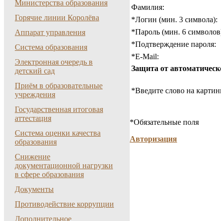
Министерства образования
Фамилия:
Горячие линии Королёва
*
Логин (мин. 3 символа):
*
Пароль (мин. 6 символов
Аппарат управления
*
Подтверждение пароля:
Система образования
*
E-Mail:
Электронная очередь в
Защита от автоматическ
детский сад
Приём в образовательные
*
Введите слово на картин
учреждения
Государственная итоговая
аттестация
*
Обязательные поля
Система оценки качества
Авторизация
образования
Снижение
документационной нагрузки
в сфере образования
Документы
Противодействие коррупции
Дополнительное