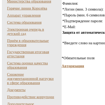
Министерства образования
Фамилия:
Горячие линии Королёва
*
Логин (мин. 3 символа):
*
Пароль (мин. 6 символов
Аппарат управления
*
Подтверждение пароля:
Система образования
*
E-Mail:
Электронная очередь в
Защита от автоматическ
детский сад
Приём в образовательные
*
Введите слово на картин
учреждения
Государственная итоговая
аттестация
*
Обязательные поля
Система оценки качества
Авторизация
образования
Снижение
документационной нагрузки
в сфере образования
Документы
Противодействие коррупции
Дополнительное