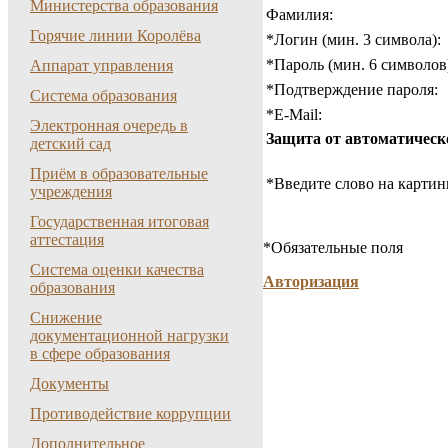
Министерства образования
Фамилия:
Горячие линии Королёва
*
Логин (мин. 3 символа):
*
Пароль (мин. 6 символов
Аппарат управления
*
Подтверждение пароля:
Система образования
*
E-Mail:
Электронная очередь в
Защита от автоматическ
детский сад
Приём в образовательные
*
Введите слово на картин
учреждения
Государственная итоговая
аттестация
*
Обязательные поля
Система оценки качества
Авторизация
образования
Снижение
документационной нагрузки
в сфере образования
Документы
Противодействие коррупции
Дополнительное