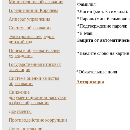
Министерства образования
Фамилия:
Горячие линии Королёва
*
Логин (мин. 3 символа):
*
Пароль (мин. 6 символов
Аппарат управления
*
Подтверждение пароля:
Система образования
*
E-Mail:
Электронная очередь в
Защита от автоматическ
детский сад
Приём в образовательные
*
Введите слово на картин
учреждения
Государственная итоговая
аттестация
*
Обязательные поля
Система оценки качества
Авторизация
образования
Снижение
документационной нагрузки
в сфере образования
Документы
Противодействие коррупции
Дополнительное