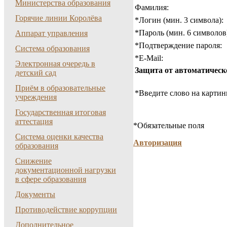
Министерства образования
Фамилия:
Горячие линии Королёва
*
Логин (мин. 3 символа):
*
Пароль (мин. 6 символов
Аппарат управления
*
Подтверждение пароля:
Система образования
*
E-Mail:
Электронная очередь в
Защита от автоматическ
детский сад
Приём в образовательные
*
Введите слово на картин
учреждения
Государственная итоговая
аттестация
*
Обязательные поля
Система оценки качества
Авторизация
образования
Снижение
документационной нагрузки
в сфере образования
Документы
Противодействие коррупции
Дополнительное