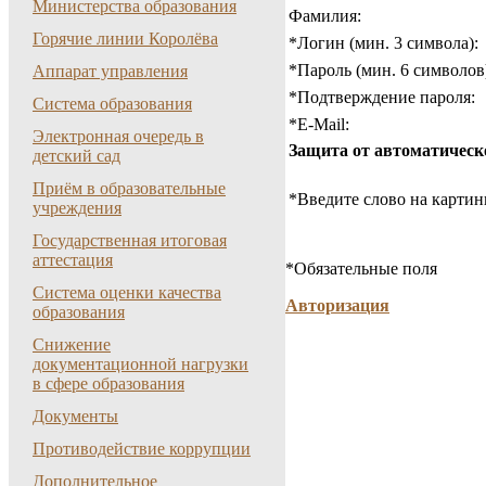
Министерства образования
Фамилия:
Горячие линии Королёва
*
Логин (мин. 3 символа):
*
Пароль (мин. 6 символов
Аппарат управления
*
Подтверждение пароля:
Система образования
*
E-Mail:
Электронная очередь в
Защита от автоматическ
детский сад
Приём в образовательные
*
Введите слово на картин
учреждения
Государственная итоговая
аттестация
*
Обязательные поля
Система оценки качества
Авторизация
образования
Снижение
документационной нагрузки
в сфере образования
Документы
Противодействие коррупции
Дополнительное