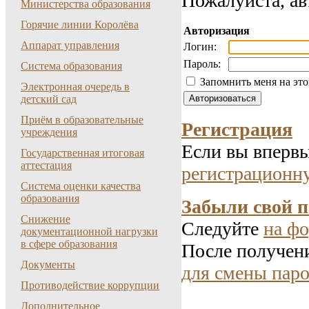
Пожалуйста, ав
Министерства образования
Горячие линии Королёва
Авторизация
Аппарат управления
Логин:
Пароль:
Система образования
Запомнить меня на эт
Электронная очередь в
детский сад
Приём в образовательные
Регистрация
учреждения
Если вы впервы
Государственная итоговая
аттестация
регистрационн
Система оценки качества
образования
Забыли свой 
Снижение
Следуйте
на фо
документационной нагрузки
в сфере образования
После получени
Документы
для смены паро
Противодействие коррупции
Дополнительное