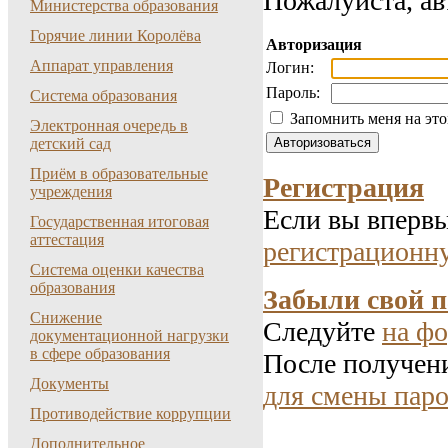
Пожалуйста, ав
Министерства образования
Горячие линии Королёва
Авторизация
Аппарат управления
Логин:
Пароль:
Система образования
Запомнить меня на эт
Электронная очередь в
детский сад
Приём в образовательные
Регистрация
учреждения
Если вы впервы
Государственная итоговая
аттестация
регистрационн
Система оценки качества
образования
Забыли свой 
Снижение
Следуйте
на фо
документационной нагрузки
в сфере образования
После получени
Документы
для смены паро
Противодействие коррупции
Дополнительное