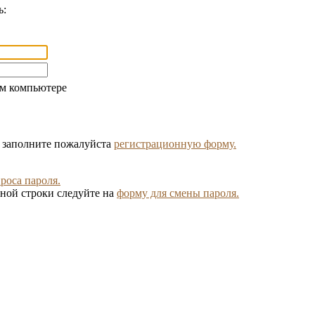
ь:
ом компьютере
, заполните пожалуйста
регистрационную форму.
роса пароля.
ной строки следуйте на
форму для смены пароля.