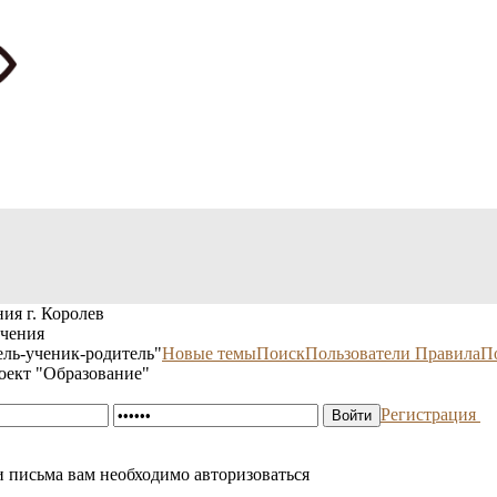
ия г. Королев
учения
ль-ученик-родитель"
Новые темы
Поиск
Пользователи
Правила
П
оект "Образование"
Регистрация
 письма вам необходимо авторизоваться