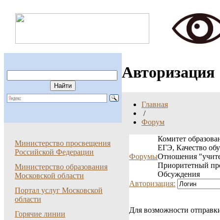
Авторизация
Главная
/
Форум
Комитет образован
Министерство просвещения
ЕГЭ, Качество об
Российской Федерации
Форумы
Отношения "учите
Приоритетный пр
Министерство образования
Обсуждения
Московской области
Авторизация:
Портал услуг Московской
области
Для возможности отправки
Горячие линии