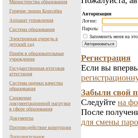
Пожалуйста, ав
Министерства образования
Горячие линии Королёва
Авторизация
Аппарат управления
Логин:
Пароль:
Система образования
Запомнить меня на эт
Электронная очередь в
детский сад
Приём в образовательные
Регистрация
учреждения
Если вы впервы
Государственная итоговая
аттестация
регистрационн
Система оценки качества
образования
Забыли свой 
Снижение
Следуйте
на фо
документационной нагрузки
в сфере образования
После получени
Документы
для смены паро
Противодействие коррупции
Дополнительное