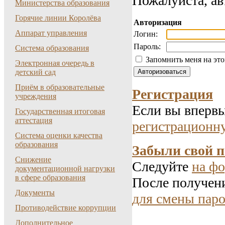
Пожалуйста, ав
Министерства образования
Горячие линии Королёва
Авторизация
Аппарат управления
Логин:
Пароль:
Система образования
Запомнить меня на эт
Электронная очередь в
детский сад
Приём в образовательные
Регистрация
учреждения
Если вы впервы
Государственная итоговая
аттестация
регистрационн
Система оценки качества
образования
Забыли свой 
Снижение
Следуйте
на фо
документационной нагрузки
в сфере образования
После получени
Документы
для смены паро
Противодействие коррупции
Дополнительное