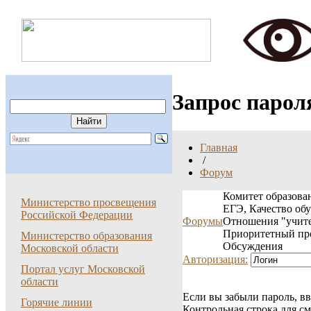
Запрос парол
Главная
/
Форум
Комитет образован
Министерство просвещения
ЕГЭ, Качество об
Российской Федерации
Форумы
Отношения "учите
Приоритетный пр
Министерство образования
Обсуждения
Московской области
Авторизация:
Портал услуг Московской
области
Если вы забыли пароль, вв
Горячие линии
Контрольная строка для с