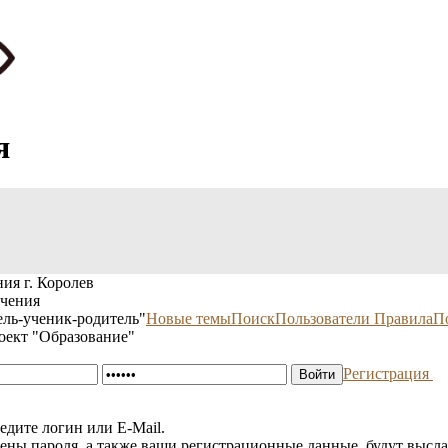
я
ия г. Королев
учения
ль-ученик-родитель"
Новые темы
Поиск
Пользователи
Правила
П
оект "Образование"
Регистрация
едите логин или E-Mail.
мены пароля, а также ваши регистрационные данные, будут высла