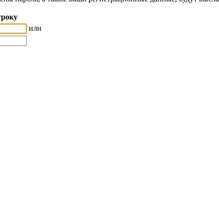
троку
или