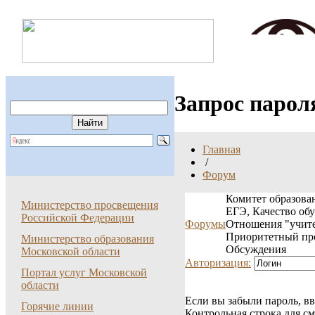
Запрос парол
Главная
/
Форум
Комитет образован
Министерство просвещения
ЕГЭ, Качество об
Российской Федерации
Форумы
Отношения "учите
Приоритетный пр
Министерство образования
Обсуждения
Московской области
Авторизация:
Портал услуг Московской
области
Если вы забыли пароль, вв
Горячие линии
Контрольная строка для с