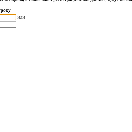
троку
или