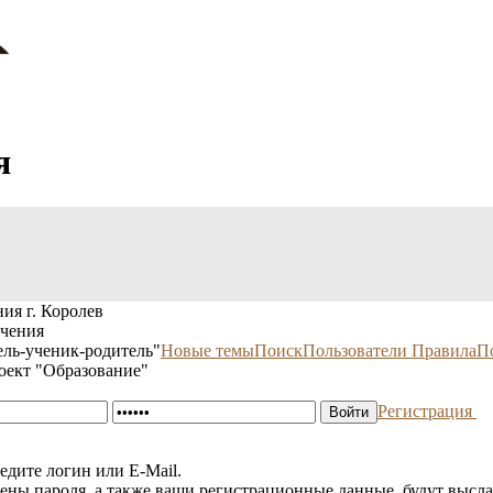
я
ия г. Королев
учения
ль-ученик-родитель"
Новые темы
Поиск
Пользователи
Правила
П
оект "Образование"
Регистрация
едите логин или E-Mail.
мены пароля, а также ваши регистрационные данные, будут высла