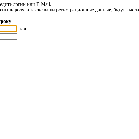
едите логин или E-Mail.
мены пароля, а также ваши регистрационные данные, будут высла
троку
или