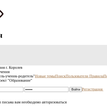
я
ия г. Королев
учения
ль-ученик-родитель"
Новые темы
Поиск
Пользователи
Правила
П
оект "Образование"
Регистрация
 письма вам необходимо авторизоваться