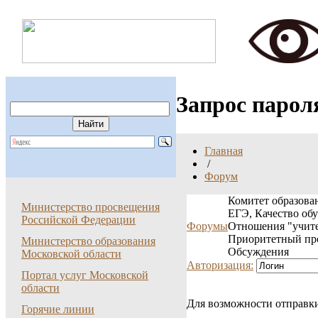
Запрос парол
Главная
/
Форум
Комитет образован
Министерство просвещения
ЕГЭ, Качество об
Российской Федерации
Форумы
Отношения "учите
Приоритетный пр
Министерство образования
Обсуждения
Московской области
Авторизация:
Портал услуг Московской
области
Для возможности отправки
Горячие линии