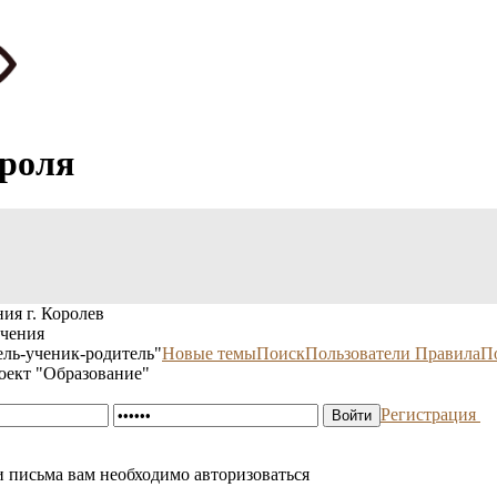
ароля
ия г. Королев
учения
ль-ученик-родитель"
Новые темы
Поиск
Пользователи
Правила
П
оект "Образование"
Регистрация
 письма вам необходимо авторизоваться