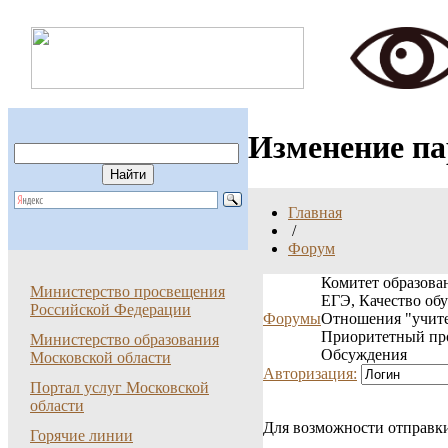
Изменение п
Главная
/
Форум
Комитет образован
Министерство просвещения
ЕГЭ, Качество об
Российской Федерации
Форумы
Отношения "учите
Приоритетный пр
Министерство образования
Обсуждения
Московской области
Авторизация:
Портал услуг Московской
области
Для возможности отправки
Горячие линии