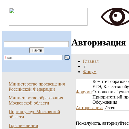
Авторизация
Главная
/
Форум
Комитет образован
Министерство просвещения
ЕГЭ, Качество об
Российской Федерации
Форумы
Отношения "учите
Приоритетный пр
Министерство образования
Обсуждения
Московской области
Авторизация:
Портал услуг Московской
области
Пожалуйста, авторизуйтес
Горячие линии