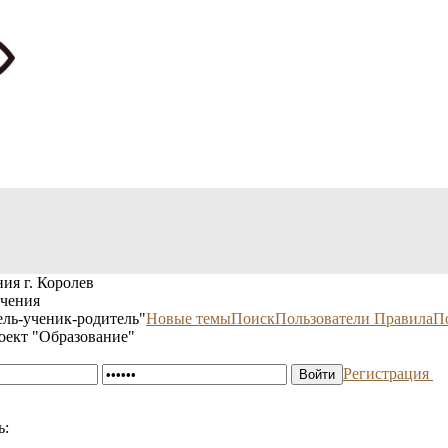
ия г. Королев
учения
ль-ученик-родитель"
Новые темы
Поиск
Пользователи
Правила
П
оект "Образование"
Регистрация
ь: