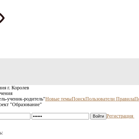
ия г. Королев
учения
ль-ученик-родитель"
Новые темы
Поиск
Пользователи
Правила
П
оект "Образование"
Регистрация
ь: