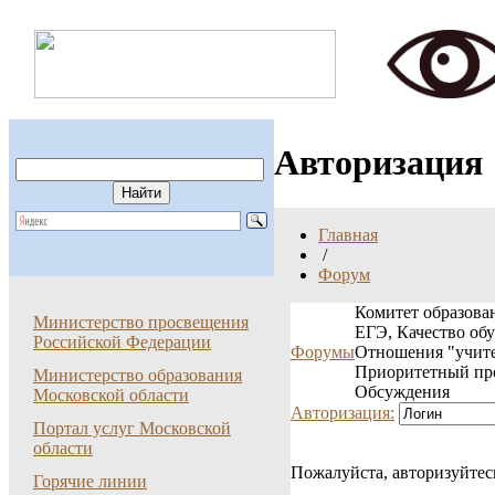
Авторизация
Главная
/
Форум
Комитет образован
Министерство просвещения
ЕГЭ, Качество об
Российской Федерации
Форумы
Отношения "учите
Приоритетный пр
Министерство образования
Обсуждения
Московской области
Авторизация:
Портал услуг Московской
области
Пожалуйста, авторизуйтес
Горячие линии