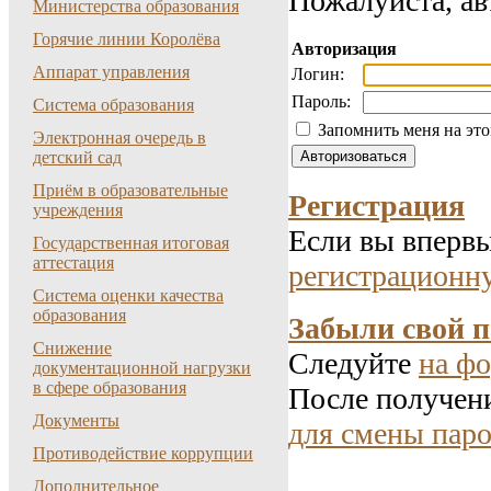
Пожалуйста, ав
Министерства образования
Горячие линии Королёва
Авторизация
Аппарат управления
Логин:
Пароль:
Система образования
Запомнить меня на эт
Электронная очередь в
детский сад
Приём в образовательные
Регистрация
учреждения
Если вы впервы
Государственная итоговая
аттестация
регистрационн
Система оценки качества
образования
Забыли свой 
Снижение
Следуйте
на фо
документационной нагрузки
в сфере образования
После получени
Документы
для смены паро
Противодействие коррупции
Дополнительное