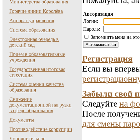
Пожалуйста, ав
Министерства образования
Горячие линии Королёва
Авторизация
Аппарат управления
Логин:
Пароль:
Система образования
Запомнить меня на эт
Электронная очередь в
детский сад
Приём в образовательные
Регистрация
учреждения
Если вы впервы
Государственная итоговая
аттестация
регистрационн
Система оценки качества
образования
Забыли свой 
Снижение
Следуйте
на фо
документационной нагрузки
в сфере образования
После получени
Документы
для смены паро
Противодействие коррупции
Дополнительное