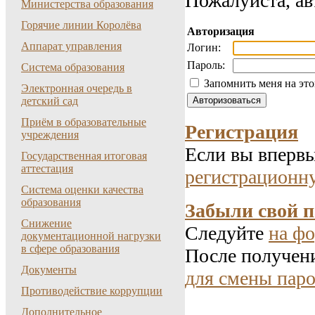
Пожалуйста, ав
Министерства образования
Горячие линии Королёва
Авторизация
Аппарат управления
Логин:
Пароль:
Система образования
Запомнить меня на эт
Электронная очередь в
детский сад
Приём в образовательные
Регистрация
учреждения
Если вы впервы
Государственная итоговая
аттестация
регистрационн
Система оценки качества
образования
Забыли свой 
Снижение
Следуйте
на фо
документационной нагрузки
в сфере образования
После получени
Документы
для смены паро
Противодействие коррупции
Дополнительное