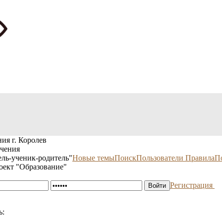
ия г. Королев
учения
ль-ученик-родитель"
Новые темы
Поиск
Пользователи
Правила
П
оект "Образование"
Регистрация
ь: