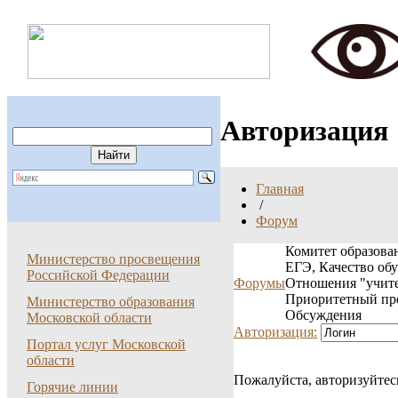
Авторизация
Главная
/
Форум
Комитет образован
Министерство просвещения
ЕГЭ, Качество об
Российской Федерации
Форумы
Отношения "учите
Приоритетный пр
Министерство образования
Обсуждения
Московской области
Авторизация:
Портал услуг Московской
области
Пожалуйста, авторизуйтес
Горячие линии