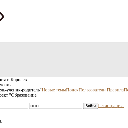
ия г. Королев
учения
ль-ученик-родитель"
Новые темы
Поиск
Пользователи
Правила
П
оект "Образование"
Регистрация
я.