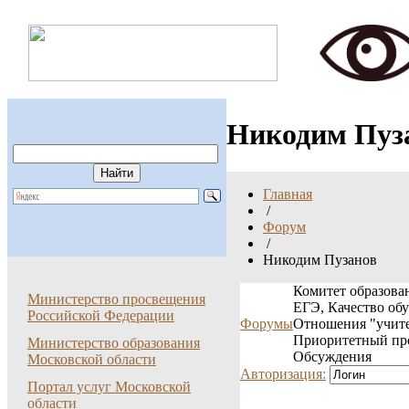
Никодим Пуз
Главная
/
Форум
/
Никодим Пузанов
Комитет образован
Министерство просвещения
ЕГЭ, Качество об
Российской Федерации
Форумы
Отношения "учите
Приоритетный пр
Министерство образования
Обсуждения
Московской области
Авторизация:
Портал услуг Московской
области