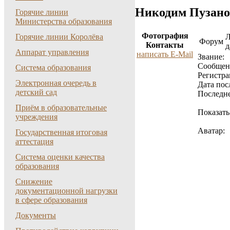
Никодим Пузано
Горячие линии
Министерства образования
Фотография
Горячие линии Королёва
Форум
Контакты
д
Аппарат управления
написать E-Mail
Звание:
Cообщен
Система образования
Регистра
Электронная очередь в
Дата пос
детский сад
Последне
Приём в образовательные
Показать
учреждения
Аватар:
Государственная итоговая
аттестация
Система оценки качества
образования
Снижение
документационной нагрузки
в сфере образования
Документы