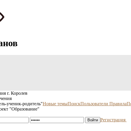
анов
ия г. Королев
учения
ль-ученик-родитель"
Новые темы
Поиск
Пользователи
Правила
П
оект "Образование"
Регистрация