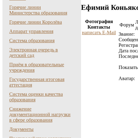
Ефимий Коньяк
Горячие линии
Министерства образования
Фотография
Горячие линии Королёва
Форум
Контакты
д
Аппарат управления
написать E-Mail
Звание:
Cообщен
Система образования
Регистра
Электронная очередь в
Дата пос
детский сад
Последне
Приём в образовательные
Показать
учреждения
Аватар:
Государственная итоговая
аттестация
Система оценки качества
образования
Снижение
документационной нагрузки
в сфере образования
Документы