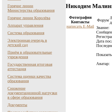
Никодим Малин
Горячие линии
Министерства образования
Фотография
Горячие линии Королёва
Форум
Контакты
д
Аппарат управления
написать E-Mail
Звание:
Cообщен
Система образования
Регистра
Электронная очередь в
Дата пос
детский сад
Последне
Приём в образовательные
Показать
учреждения
Аватар:
Государственная итоговая
аттестация
Система оценки качества
образования
Снижение
документационной нагрузки
в сфере образования
Документы