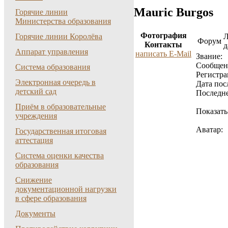
Mauric Burgos
Горячие линии
Министерства образования
Фотография
Горячие линии Королёва
Форум
Контакты
д
Аппарат управления
написать E-Mail
Звание:
Cообщен
Система образования
Регистра
Электронная очередь в
Дата пос
детский сад
Последне
Приём в образовательные
Показать
учреждения
Аватар:
Государственная итоговая
аттестация
Система оценки качества
образования
Снижение
документационной нагрузки
в сфере образования
Документы