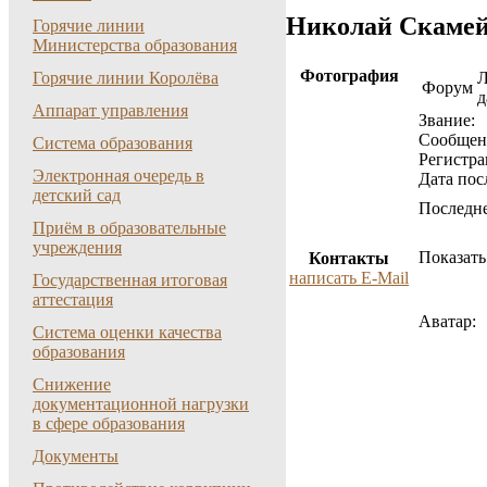
Николай Скаме
Горячие линии
Министерства образования
Фотография
Горячие линии Королёва
Форум
д
Аппарат управления
Звание:
Cообщен
Система образования
Регистра
Электронная очередь в
Дата пос
детский сад
Последне
Приём в образовательные
учреждения
Показать
Контакты
написать E-Mail
Государственная итоговая
аттестация
Аватар:
Система оценки качества
образования
Снижение
документационной нагрузки
в сфере образования
Документы