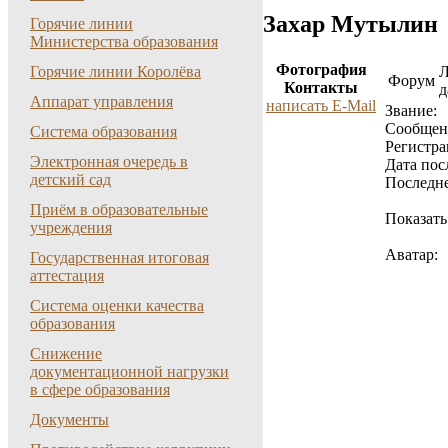
Захар Мутылин
Горячие линии
Министерства образования
Фотография
Горячие линии Королёва
Форум
Контакты
д
Аппарат управления
написать E-Mail
Звание:
Cообщен
Система образования
Регистра
Электронная очередь в
Дата пос
детский сад
Последне
Приём в образовательные
Показать
учреждения
Аватар:
Государственная итоговая
аттестация
Система оценки качества
образования
Снижение
документационной нагрузки
в сфере образования
Документы