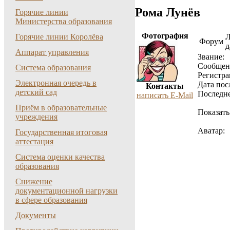
Рома Лунёв
Горячие линии
Министерства образования
Фотография
Горячие линии Королёва
Форум
д
Аппарат управления
Звание:
Cообщен
Система образования
Регистра
Электронная очередь в
Дата пос
Контакты
детский сад
Последне
написать E-Mail
Приём в образовательные
Показать
учреждения
Аватар:
Государственная итоговая
аттестация
Система оценки качества
образования
Снижение
документационной нагрузки
в сфере образования
Документы