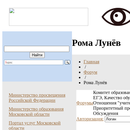
Рома Лунёв
Главная
/
Форум
/
Рома Лунёв
Комитет образован
Министерство просвещения
ЕГЭ, Качество об
Российской Федерации
Форумы
Отношения "учите
Приоритетный пр
Министерство образования
Обсуждения
Московской области
Авторизация:
Портал услуг Московской
области