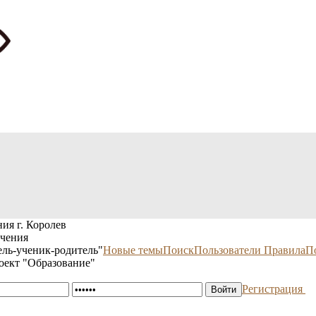
ия г. Королев
учения
ль-ученик-родитель"
Новые темы
Поиск
Пользователи
Правила
П
оект "Образование"
Регистрация