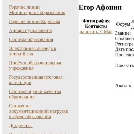
Егор Афонин
Горячие линии
Министерства образования
Фотография
Горячие линии Королёва
Форум
Контакты
д
Аппарат управления
написать E-Mail
Звание:
Cообщен
Система образования
Регистра
Электронная очередь в
Дата пос
детский сад
Последне
Приём в образовательные
Показать
учреждения
Государственная итоговая
аттестация
Аватар:
Система оценки качества
образования
Снижение
документационной нагрузки
в сфере образования
Документы