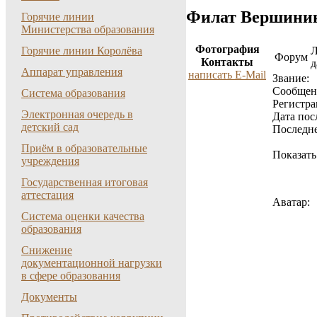
Филат Вершини
Горячие линии
Министерства образования
Фотография
Горячие линии Королёва
Форум
Контакты
д
Аппарат управления
написать E-Mail
Звание:
Cообщен
Система образования
Регистра
Электронная очередь в
Дата пос
детский сад
Последне
Приём в образовательные
Показать
учреждения
Государственная итоговая
аттестация
Аватар:
Система оценки качества
образования
Снижение
документационной нагрузки
в сфере образования
Документы