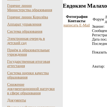
Евдоким Малахо
Горячие линии
Министерства образования
Фотография
Горячие линии Королёва
Форум
Контакты
д
Аппарат управления
написать E-Mail
Звание:
Cообщен
Система образования
Регистра
Электронная очередь в
Дата пос
детский сад
Последне
Приём в образовательные
Показать
учреждения
Государственная итоговая
аттестация
Аватар:
Система оценки качества
образования
Снижение
документационной нагрузки
в сфере образования
Документы