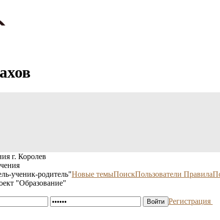
ахов
ия г. Королев
учения
ль-ученик-родитель"
Новые темы
Поиск
Пользователи
Правила
П
оект "Образование"
Регистрация