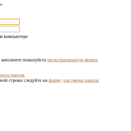
ь:
ом компьютере
, заполните пожалуйста
регистрационную форму.
роса пароля.
ной строки следуйте на
форму для смены пароля.