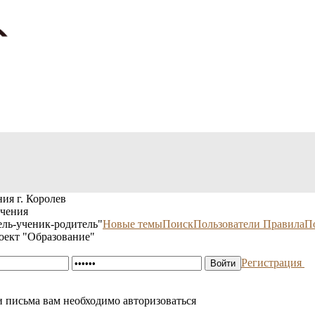
ия г. Королев
учения
ль-ученик-родитель"
Новые темы
Поиск
Пользователи
Правила
П
оект "Образование"
Регистрация
 письма вам необходимо авторизоваться