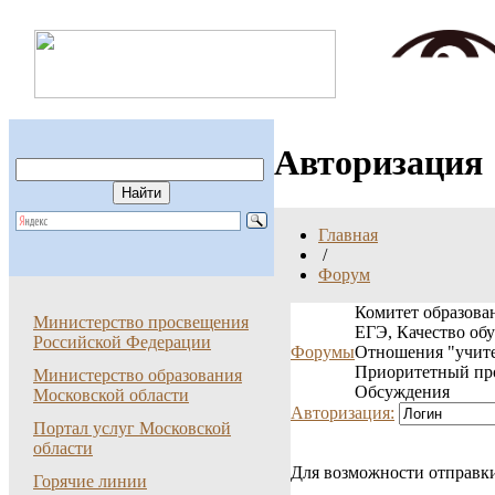
Авторизация
Главная
/
Форум
Комитет образован
Министерство просвещения
ЕГЭ, Качество об
Российской Федерации
Форумы
Отношения "учите
Приоритетный пр
Министерство образования
Обсуждения
Московской области
Авторизация:
Портал услуг Московской
области
Для возможности отправки
Горячие линии