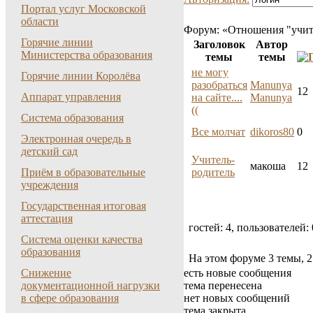
Портал услуг Московской
области
Форум:
«Отношения "учит
Горячие линии
Заголовок
Автор
Министерства образования
темы
темы
не могу
Горячие линии Королёва
разобраться
Manunya
12
Аппарат управления
на сайте....
Manunya
((
Система образования
Все молчат
dikoros80
0
Электронная очередь в
детский сад
Учитель-
макоша
12
Приём в образовательные
родитель
учреждения
Государственная итоговая
аттестация
гостей:
4
, пользователей:
Система оценки качества
образования
На этом форуме
3
темы,
2
Снижение
есть новые сообщения
документационной нагрузки
тема перенесена
в сфере образования
нет новых сообщений
тема закрыта