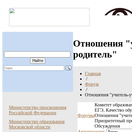
Отношения "
родитель"
Главная
/
Форум
/
Отношения "учитель-у
Комитет образован
Министерство просвещения
ЕГЭ, Качество об
Российской Федерации
Форумы
Отношения "учите
Приоритетный пр
Министерство образования
Обсуждения
Московской области
Авторизация: